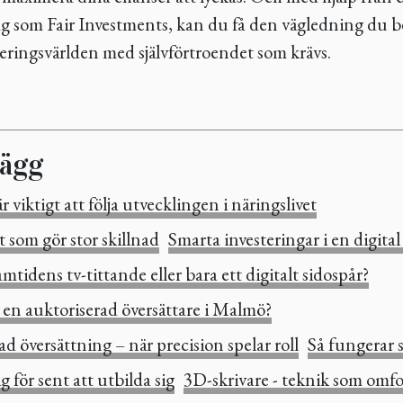
ag som Fair Investments, kan du få den vägledning du be
teringsvärlden med självförtroendet som krävs.
lägg
r viktigt att följa utvecklingen i näringslivet
 som gör stor skillnad
Smarta investeringar i en digital
tidens tv-tittande eller bara ett digitalt sidospår?
a en auktoriserad översättare i Malmö?
d översättning – när precision spelar roll
Så fungerar s
g för sent att utbilda sig
3D-skrivare - teknik som omf