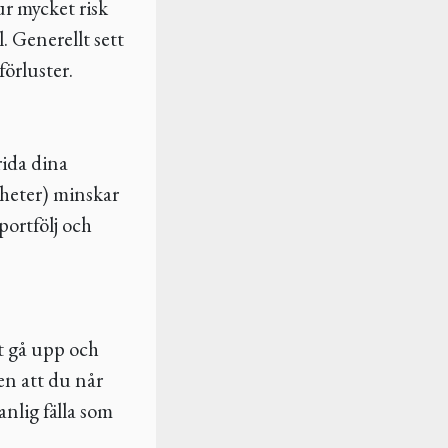
hur mycket risk
l. Generellt sett
förluster.
rida dina
igheter) minskar
 portfölj och
t gå upp och
en att du når
nlig fälla som