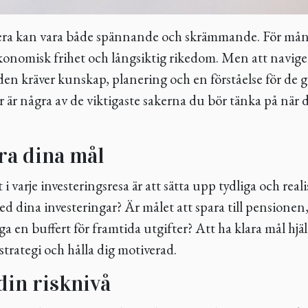
tera kan vara både spännande och skrämmande. För mång
konomisk frihet och långsiktig rikedom. Men att naviger
lden kräver kunskap, planering och en förståelse för de
 är några av de viktigaste sakerna du bör tänka på när 
ra dina mål
 i varje investeringsresa är att sätta upp tydliga och real
d dina investeringar? Är målet att spara till pensionen,
a en buffert för framtida utgifter? Att ha klara mål hjälp
sstrategi och hålla dig motiverad.
 din risknivå