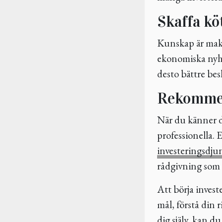
Skaffa kö
Kunskap är makt 
ekonomiska nyhe
desto bättre be
Rekomme
När du känner di
professionella. 
investeringsdju
rådgivning som k
Att börja invest
mål, förstå din r
dig själv, kan d