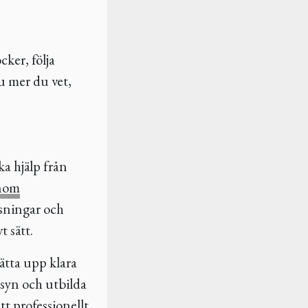
cker, följa
u mer du vet,
ka hjälp från
enom
ösningar och
t sätt.
sätta upp klara
g syn och utbilda
tt professionellt