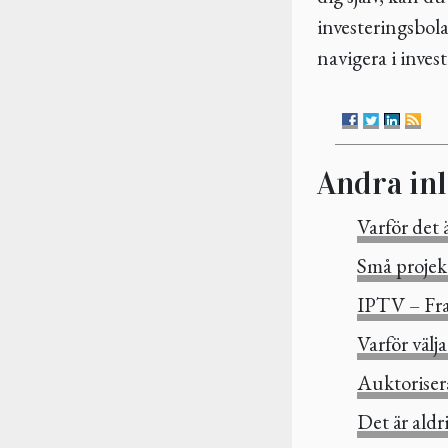
investeringsbol
navigera i inves
Andra in
Varför det ä
Små projekt
IPTV – Fram
Varför välj
Auktorisera
Det är aldri