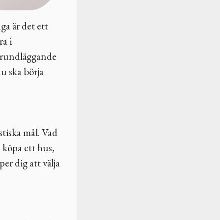
a är det ett
a i
 grundläggande
du ska börja
istiska mål. Vad
 köpa ett hus,
er dig att välja