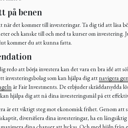
tt på benen
när det kommer till investeringar. Ta dig tid att läsa bö
ter och kanske till och med ta kurser om investering. J
slut kommer du att kunna fatta.
ndation
g redo att börja investera kan det vara en bra idé att sö
Ett investeringsbolag som kan hjälpa dig att
navigera g
ngeln
är Fair Investments. De erbjuder skräddarsydda l
an hjälpa dig att nå dina investeringsmål på ett effektiv
era är ett viktigt steg mot ekonomisk frihet. Genom att 
iskaptit, diversifiera dina investeringar, ha en långsikti
u maximera dina chanser att lyckas. Och med hjälp från e