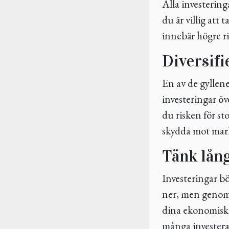
Alla investeringa
du är villig att 
innebär högre ri
Diversifi
En av de gyllene
investeringar öv
du risken för sto
skydda mot mar
Tänk lång
Investeringar b
ner, men genom a
dina ekonomiska
många investerare