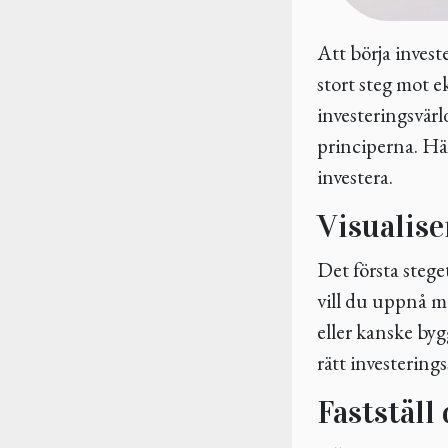
Att börja inves
stort steg mot e
investeringsvär
principerna. Här
investera.
Visualise
Det första steget
vill du uppnå me
eller kanske bygg
rätt investering
Fastställ