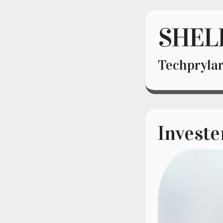
SHEL
Techprylar
Investe