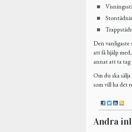
Visningsst
Storstädni
Trappstäd
Den vanligaste 
att få hjälp med
annat att ta tag 
Om du ska sälja 
som vill ha det r
Andra in