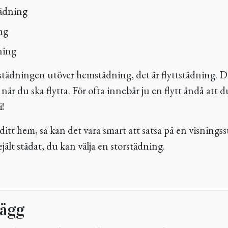
ädning
ng
ning
städningen utöver hemstädning, det är flyttstädning. D
, när du ska flytta. För ofta innebär ju en flytt ändå att 
i!
ditt hem, så kan det vara smart att satsa på en visning
ejält städat, du kan välja en storstädning.
lägg