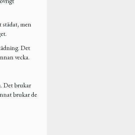
 övrigt
et städat, men
et.
städning. Det
rannan vecka.
a. Det brukar
 annat brukar de