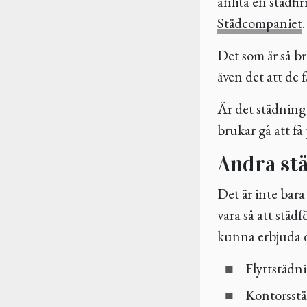
anlita en städfir
Städcompaniet
Det som är så br
även det att de 
Är det städning 
brukar gå att få
Andra stä
Det är inte bar
vara så att städ
kunna erbjuda d
Flyttstädn
Kontorsst