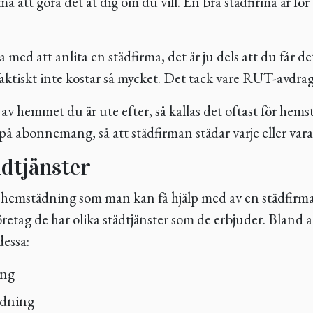
ma att göra det åt dig om du vill. En bra städfirma är för
.
a med att anlita en städfirma, det är ju dels att du får d
faktiskt inte kostar så mycket. Det tack vare RUT-avdrag
av hemmet du är ute efter, så kallas det oftast för hem
 på abonnemang, så att städfirman städar varje eller va
dtjänster
a hemstädning som man kan få hjälp med av en städfirm
företag de har olika städtjänster som de erbjuder. Bland
essa:
ing
ädning