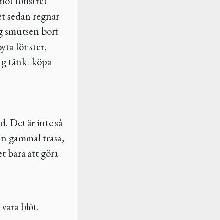
 mot fönstret
et sedan regnar
sig smutsen bort
byta fönster,
jag tänkt köpa
d. Det är inte så
 en gammal trasa,
t bara att göra
vara blöt.