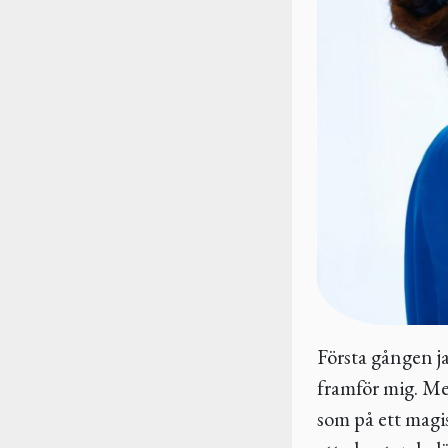
Första gången ja
framför mig. Men,
som på ett magis