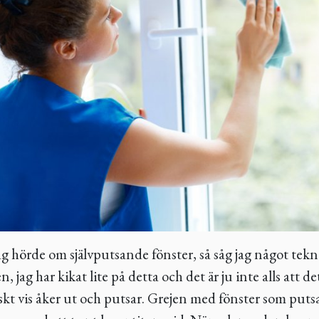
g hörde om självputsande fönster, så såg jag något tekn
 jag har kikat lite på detta och det är ju inte alls att d
kt vis åker ut och putsar. Grejen med fönster som putsar 