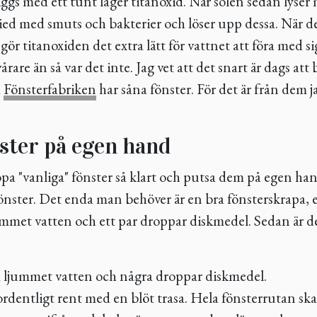
äggs med ett tunt lager titanoxid. När solen sedan lyser
xied med smuts och bakterier och löser upp dessa. När d
 gör titanoxiden det extra lätt för vattnet att föra med 
årare än så var det inte. Jag vet att det snart är dags att 
m
Fönsterfabriken
har såna fönster. För det är från dem 
ster på egen hand
öpa "vanliga" fönster så klart och putsa dem på egen han
fönster. Det enda man behöver är en bra fönsterskrapa,
mmet vatten och ett par droppar diskmedel. Sedan är de
 ljummet vatten och några droppar diskmedel.
ordentligt rent med en blöt trasa. Hela fönsterrutan ska 