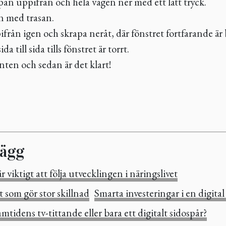
an uppifrån och hela vägen ner med ett lätt tryck.
n med trasan.
från igen och skrapa neråt, där fönstret fortfarande är 
ida till sida tills fönstret är torrt.
nten och sedan är det klart!
lägg
r viktigt att följa utvecklingen i näringslivet
 som gör stor skillnad
Smarta investeringar i en digital
tidens tv-tittande eller bara ett digitalt sidospår?