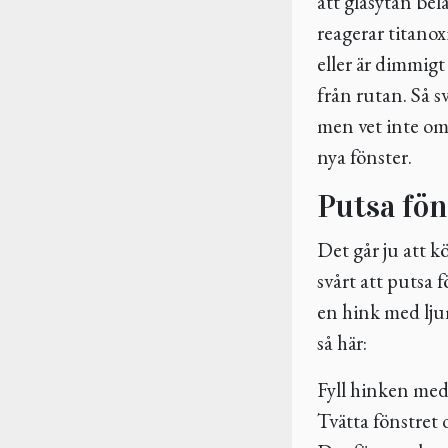
att glasytan bel
reagerar titano
eller är dimmigt
från rutan. Så sv
men vet inte o
nya fönster.
Putsa fön
Det går ju att k
svårt att putsa 
en hink med lju
så här:
Fyll hinken med
Tvätta fönstret 