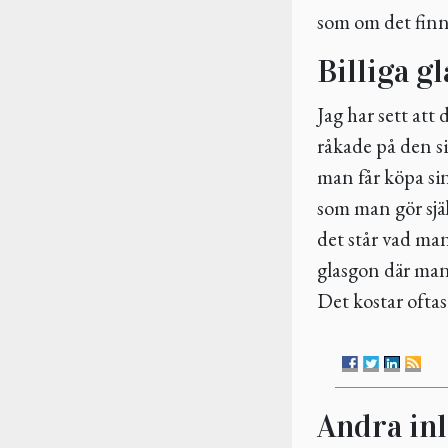
som om det finn
Billiga g
Jag har sett att
råkade på den si
man får köpa si
som man gör sjä
det står vad man
glasgon där man 
Det kostar ofta
Andra in