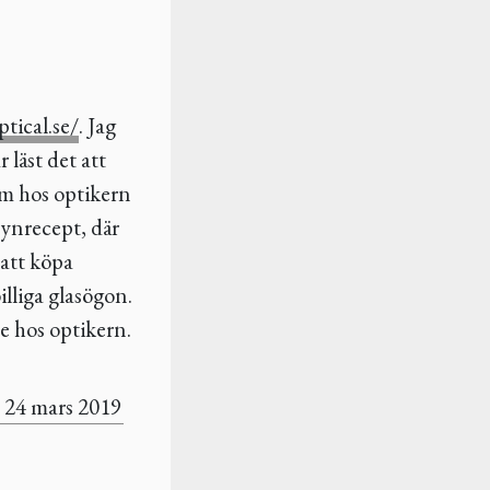
ptical.se/
. Jag
 läst det att
em hos optikern
ynrecept, där
 att köpa
illiga glasögon.
e hos optikern.
24 mars 2019