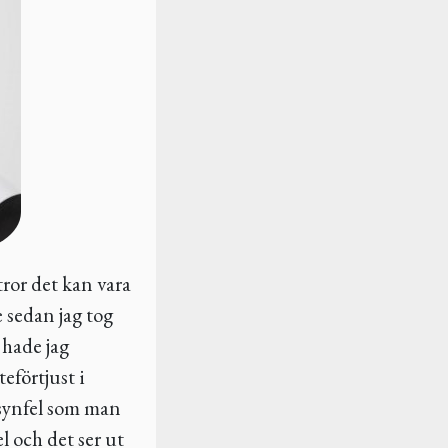
 tror det kan vara
e sedan jag tog
, hade jag
eförtjust i
a synfel som man
 och det ser ut