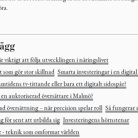
öra.
lägg
r viktigt att följa utvecklingen i näringslivet
 som gör stor skillnad
Smarta investeringar i en digital
tidens tv-tittande eller bara ett digitalt sidospår?
a en auktoriserad översättare i Malmö?
d översättning – när precision spelar roll
Så fungerar s
g för sent att utbilda sig
Investeringens hörnstenar
e - teknik som omformar världen