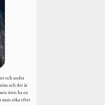
iler och andra
dröm och det är
 men även ha en
ka man söka efter