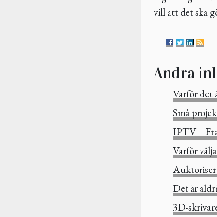
vill att det ska g
Andra in
Varför det ä
Små projekt
IPTV – Fram
Varför välj
Auktorisera
Det är aldri
3D-skrivar