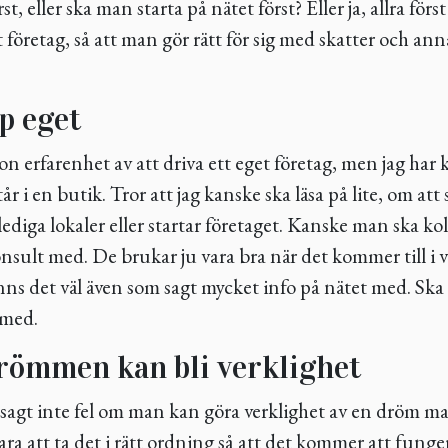
rst, eller ska man starta på nätet först? Eller ja, allra fö
t företag, så att man gör rätt för sig med skatter och ann
p eget
on erfarenhet av att driva ett eget företag, men jag har 
år i en butik. Tror att jag kanske ska läsa på lite, om att 
lediga lokaler eller startar företaget. Kanske man ska k
nsult med. De brukar ju vara bra när det kommer till i
inns det väl även som sagt mycket info på nätet med. Sk
 med.
römmen kan bli verklighet
 sagt inte fel om man kan göra verklighet av en dröm ma
bara att ta det i rätt ordning så att det kommer att fung