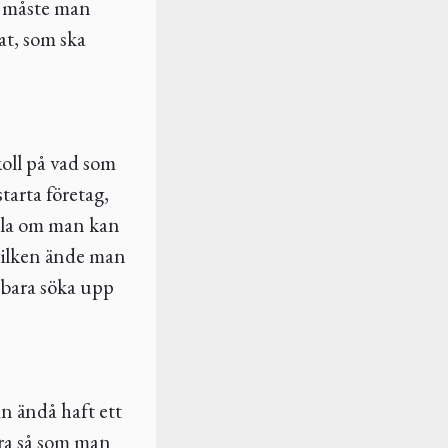
rst måste man
at, som ska
koll på vad som
starta företag,
olla om man kan
 vilken ände man
a bara söka upp
n ändå haft ett
era så som man