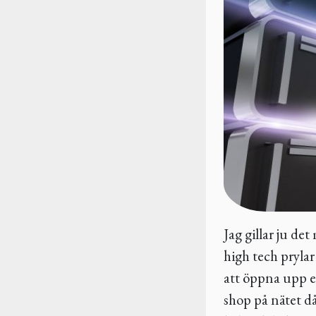
Jag gillar ju de
high tech pryla
att öppna upp e
shop på nätet då